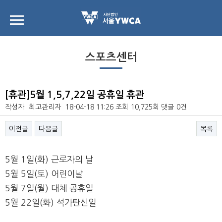
스포츠센터
[휴관]5월 1,5,7,22일 공휴일 휴관
작성자
최고관리자
18-04-18 11:26
조회
10,725회
댓글
0건
이전글
다음글
목록
본문
5월 1일(화) 근로자의 날
5월 5일(토) 어린이날
5월 7일(월) 대체 공휴일
5월 22일(화) 석가탄신일